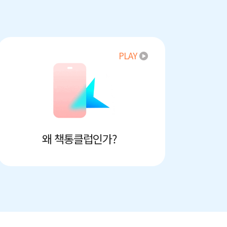
PLAY
왜 책통클럽인가?