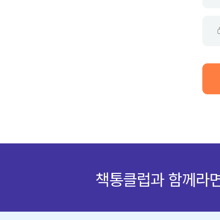
탁월한 선택
프로그램
커리
TEST
책통이
갤
책통클럽과 함께라면