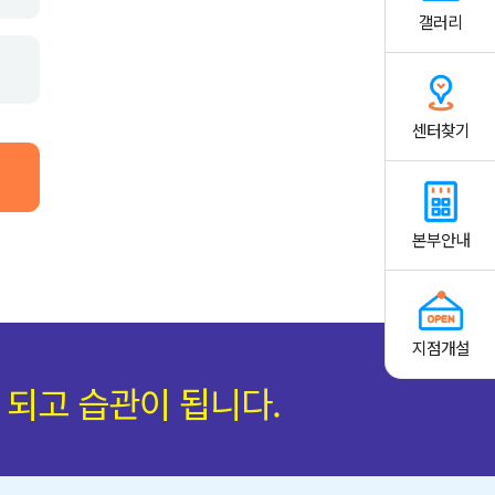
갤러리
책통소식
책통 선생님
센터찾기
본부안내
부안내
지점개설
지점개설
 되고 습관이 됩니다.