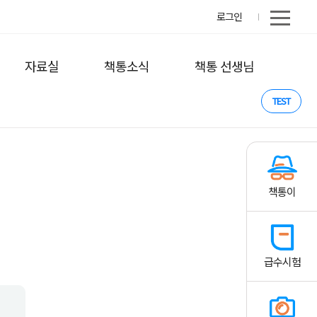
로그인
자료실
책통소식
책통 선생님
TEST
책통이
급수시험