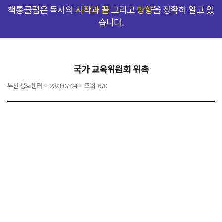
책통클럽은 독서의
시작과 끝
그리고
방향
을 정확히 알고 있
습니다.
국가 교육위원회 위촉
부산 용호센터
2023-07-24
조회
670
탁월한 선택
프로그램
커리