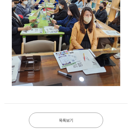
TEST
책통이
갤
목록보기