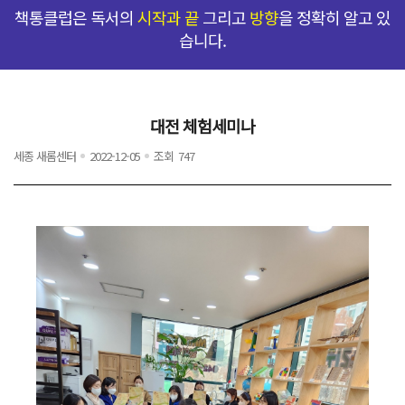
책통클럽은 독서의
시작과 끝
그리고
방향
을 정확히 알고 있
습니다.
대전 체험세미나
세종 새롬센터
2022-12-05
조회
747
탁월한 선택
프로그램
커리