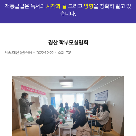
책통클럽은 독서의
시작과 끝
그리고
방향
을 정확히 알고 있
습니다.
경산 학부모설명회
탁월한 선택
프로그램
커리
세종.대전 (전은숙)
2022-12-22
조회
705
TEST
책통이
갤